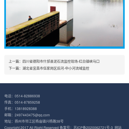
上一篇：
四川省德阳市什邡县泥石流监控现场-红白镇峡马口
下一篇：
湖北省宜昌市伍家岗区后河-中小河流域监控
电话：0514-82886938
传真：0514-87859258
手机：13818928388
邮箱：2497443475@qq.com
地址：扬州市邗江区杨庙镇兴杨路38号
Copyright 2017 All Right Reserved 备案号：
苏ICP备2020062721号-3
网站