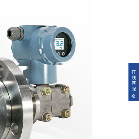
在
线
客
服