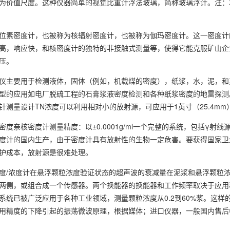
为价值尺度。这种仪器简单的视觉比重计浮法玻璃，简称玻璃浮计。注：
素密度计，也被称为核辐射密度计，也被称为伽玛密度计。这一密度计
高，响应快，和核密度计的独特的非接触式测量等，使得它能克服矿山企
压。
主要用于检测液体，固体（例如，机载煤的密度），纸浆，水，泥，和
型的应用如电厂脱硫工程的石膏浆液密度检测和各种纸浆密度的地雷探测
针测量设计TN浓度可以利用相对小的放射源，可应用于1英寸（25.4mm）
亲核密度计测量精度：以±0.0001g/ml一个完整的系统，包括γ射
度计的国内生产，由于密度计具有放射性的生物一定危害。要获得国家卫
护成本，放射源是很难处理。
浓度计在悬浮颗粒浓度验证状态的超声波的衰减量在泥浆和悬浮颗粒浓
两侧，或组合成一个传感器。两个换能器的换能器和工作频率取决于应用
系统已被广泛应用于各种工业领域，测量颗粒浓度从0.2到60%浆。这
用精度的下降引起的振荡微波原理，根据媒体；进口仪器，一般国内售后