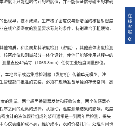
本密度计只能粗略估计的密度值，并不能保证信号输出的准确
在
的出现早，技术成熟。生产核子密度仪与新增强的核辐射密度
线
客
业在线介质密度的测量要求苛刻的条件，特别适合于粗硬物，
服
其他物质，和金属浆料浓度检测（密度），其他液体密度检测
。核密度仪和测量部分一体化设计，使他们能够使用过程中的
测量直径42英寸（1066.8mm）任何工业密度测量部位。
线源，本地显示或远集成检测器（发射机）传输单元模型。注
生管理部门批准的安装，必须在现场准备单独的存储空间，高
度的测量。两个超声换能器发射和接收波束，两个传感器齐
程序之间的距离的选择。从振动，温度测量结果的影响，粘度
样的密度计的液体颗粒组成的浆料通常是一到两年后检测，探头
中心仪表维护成本高，维护成本，表的价格几乎，处理时间也