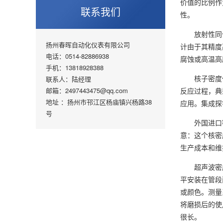
价值的比例作
联系我们
性。
放射性同位
扬州春晖自动化仪表有限公司
计由于其精度
电话：0514-82886938
腐蚀或高温高
手机：13818928388
核子密度仪
联系人：陆经理
邮箱：2497443475@qq.com
反应过程，典
地址 ：扬州市邗江区杨庙镇兴杨路38
应用。集成探
号
外国进口密度
意：这个核密
生产成本和维
超声波密度/
平安装在管段
或颜色。测量
将磨损后的使
很长。