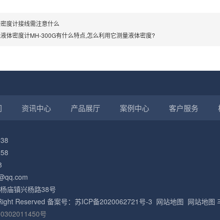
线密度计接线需注意什么
液体密度计MH-300G有什么特点,怎么利用它测量液体密度?
们
资讯中心
产品展厅
案例中心
客户服务
38
58
8
@qq.com
杨庙镇兴杨路38号
l Right Reserved 备案号：
苏ICP备2020062721号-3
网站地图
网站地图
302011450号