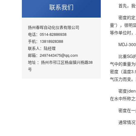
首先，我们
联系我们
密度的定义是
量”），很明
扬州春晖自动化仪表有限公司
等作单位时，
电话：0514-82886938
手机：13818928388
MDJ-30
联系人：陆经理
邮箱：2497443475@qq.com
比重SG的定
地址 ：扬州市邗江区杨庙镇兴杨路38
气中的重量为P
号
密度（温度3.
气压力而变。
密度(dens
在水中所称之
密度在一般
通常情况下