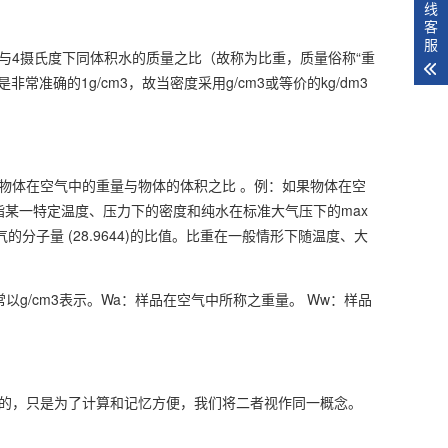
线
客
服
4摄氏度下同体积水的质量之比（故称为比重，质量俗称“重
确的1g/cm3，故当密度采用g/cm3或等价的kg/dm3
、物体在空气中的重量与物体的体积之比 。例：如果物体在空
或固体指某一特定温度、压力下的密度和纯水在标准大气压下的max
气的分子量 (28.9644)的比值。比重在一般情形下随温度、大
 通常以g/cm3表示。Wa：样品在空气中所称之重量。 Ww：样品
的，只是为了计算和记忆方便，我们将二者视作同一概念。