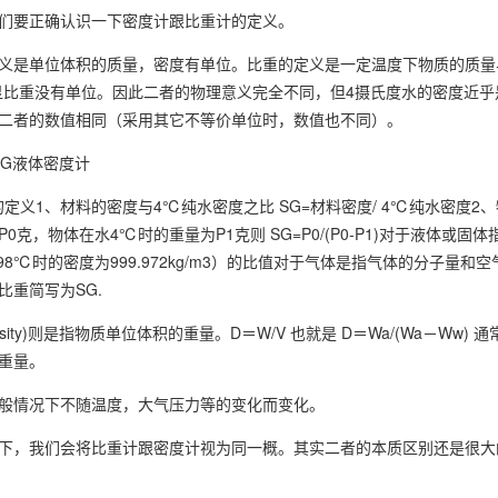
要正确认识一下密度计跟比重计的定义。
单位体积的质量，密度有单位。比重的定义是一定温度下物质的质量与
显比重没有单位。因此二者的物理意义完全不同，但4摄氏度水的密度近乎是非常准
二者的数值相同（采用其它不等价单位时，数值也不同）。
0G液体密度计
义1、材料的密度与4℃纯水密度之比 SG=材料密度/ 4℃纯水密度2
0克，物体在水4℃时的重量为P1克则 SG=P0/(P0-P1)对于液体
98℃时的密度为999.972kg/m3）的比值对于气体是指气体的分子量和空
比重简写为SG.
ity)则是指物质单位体积的重量。D＝W/V 也就是 D＝Wa/(Wa－Ww)
重量。
情况下不随温度，大气压力等的变化而变化。
，我们会将比重计跟密度计视为同一概。其实二者的本质区别还是很大